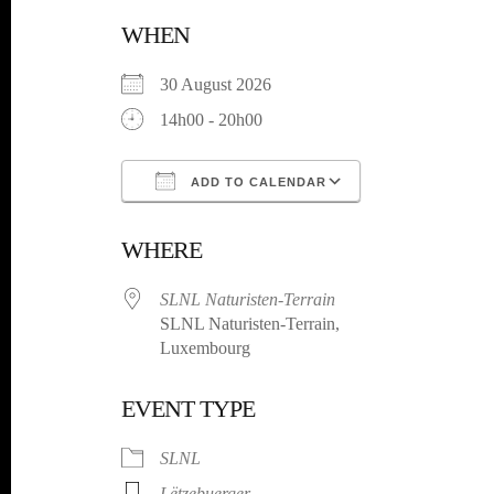
WHEN
30 August 2026
14h00 - 20h00
ADD TO CALENDAR
Download ICS
Google Calenda
WHERE
SLNL Naturisten-Terrain
SLNL Naturisten-Terrain,
Luxembourg
EVENT TYPE
SLNL
Lëtzebuerger