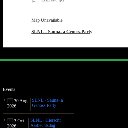
Map Unavailable
SLNL – Sauna- a Genoss-Party
Events
SLNL - Sauna- a
30 Aug
Genoss-Party
2026
SLNL - Hierscht
3 Oct
Aarbechtsdag
2026