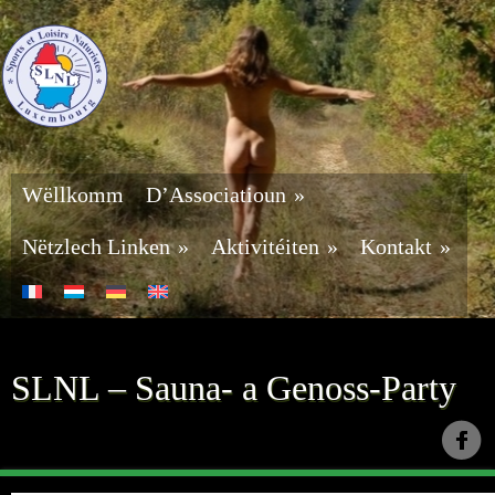
Wëllkomm
D’Associatioun
»
Nëtzlech Linken
»
Aktivitéiten
»
Kontakt
»
SLNL – Sauna- a Genoss-Party