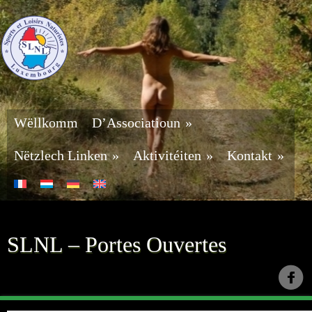
Wëllkomm
D’Associatioun
»
Nëtzlech Linken
»
Aktivitéiten
»
Kontakt
»
SLNL – Portes Ouvertes