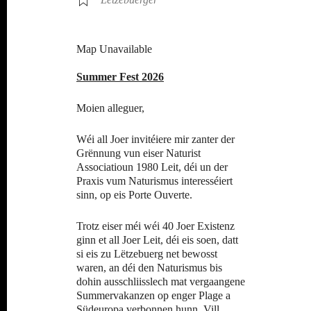
Map Unavailable
Summer Fest 2026
Moien alleguer,
Wéi all Joer invitéiere mir zanter der
Grënnung vun eiser Naturist
Associatioun 1980 Leit, déi un der
Praxis vum Naturismus interesséiert
sinn, op eis Porte Ouverte.
Trotz eiser méi wéi 40 Joer Existenz
ginn et all Joer Leit, déi eis soen, datt
si eis zu Lëtzebuerg net bewosst
waren, an déi den Naturismus bis
dohin ausschliisslech mat vergaangene
Summervakanzen op enger Plage a
Südeuropa verbonnen hunn. Vill