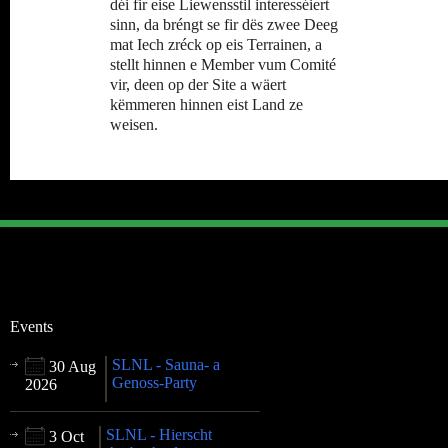
déi fir eise Liewensstil interesséiert
sinn, da bréngt se fir dës zwee Deeg
mat Iech zréck op eis Terrainen, a
stellt hinnen e Member vum Comité
vir, deen op der Site a wäert
këmmeren hinnen eist Land ze
weisen.
Events
SLNL - Sauna- a
30 Aug
Genoss-Party
2026
SLNL - Hierscht
3 Oct