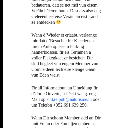
bedaueren, datt se net méi vun eisem
Veräin héieren hunn. Dëst ass also eng
Geleeënheet eise Veräin an eist Land
ze entdecken
Wann d’Wieder et erlaabt, verlaange
mir datt d’Besucher hir Kleeder an
hirem Auto op eisem Parking
hannerloossen, fir eis Terrainen a
voller Plakegkeet ze besichen. Dir
sidd begleet vun engem Member vum
Comité deen Iech eise klenge Gaart
vun Eden weist.
Fir all Informatioun an Umeldung fir
d’Porte Ouverte, schéckt w.e.g. eng
Mail op
slnl.relpub@naturisme.lu
oder
um Telefon +352.691.639.250.
Wann Dir schonn Member sidd an Dir
hutt Frënn oder Familljememberen,